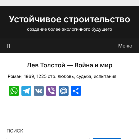
Перейти
к
Устойчивое строительство
содержимому
создание более экологичного будущего
Меню
Лев Толстой — Война и мир
Роман, 1869, 1225 стр. любовь, судьба, испытания
WhatsApp
Telegram
VK
Viber
Mail.Ru
Отправить
ПОИСК