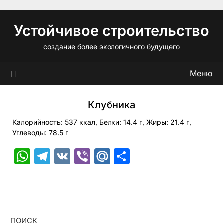
Перейти
к
Устойчивое строительство
содержимому
создание более экологичного будущего
Меню
Клубника
Калорийность: 537 ккал, Белки: 14.4 г, Жиры: 21.4 г,
Углеводы: 78.5 г
WhatsApp
Telegram
VK
Viber
Mail.Ru
Отправить
ПОИСК