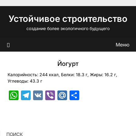
Перейти
к
Устойчивое строительство
содержимому
создание более экологичного будущего
Меню
Йогурт
Калорийность: 244 ккал, Белки: 18.3 г, Жиры: 16.2 г,
Углеводы: 43.3 г
WhatsApp
Telegram
VK
Viber
Mail.Ru
Отправить
ПОИСК