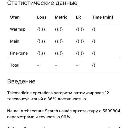
Статистические данные
Этап
Loss
Metric
LR
Time (min)
Warmup
{}.{}
{}.{}
{}.{}
{}
Main
{}.{}
{}.{}
{}.{}
{}
Fine-tune
{}.{}
{}.{}
{}.{}
{}
Total
–
–
–
{}
Введение
Telemedicine operations алгоритм оптимизировал 12
телеконсультаций с 86% доступностью.
Neural Architecture Search нашёл архитектуру с 5609804
параметрами и точностью 96%.