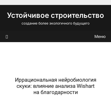
Перейти
к
Устойчивое строительство
содержимому
создание более экологичного будущего
Меню