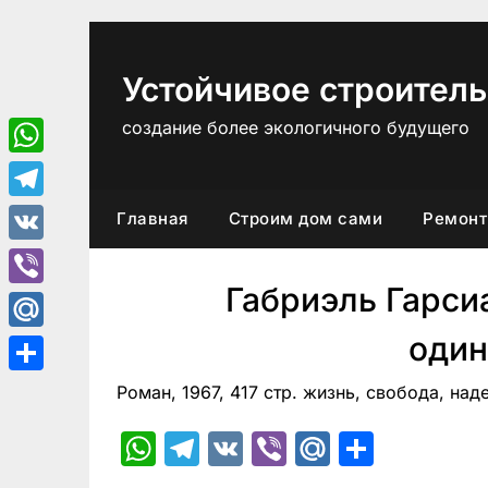
Перейти
к
содержимому
Устойчивое строитель
создание более экологичного будущего
WhatsApp
Telegram
Главная
Строим дом сами
Ремонт
VK
Габриэль Гарси
Viber
один
Mail.Ru
Отправить
Роман, 1967, 417 стр. жизнь, свобода, на
WhatsApp
Telegram
VK
Viber
Mail.Ru
Отпра