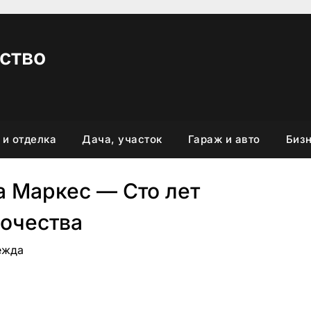
ство
 и отделка
Дача, участок
Гараж и авто
Бизн
а Маркес — Сто лет
очества
дежда
вить