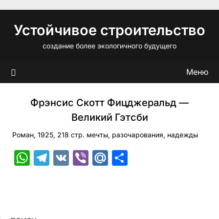
Перейти
к
Устойчивое строительство
содержимому
создание более экологичного будущего
Меню
Фрэнсис Скотт Фицджеральд —
Великий Гэтсби
Роман, 1925, 218 стр. мечты, разочарования, надежды
WhatsApp
Telegram
VK
Viber
Mail.Ru
Отправить