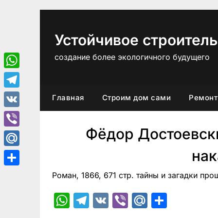
Перейти
к
содержимому
Устойчивое строитель
создание более экологичного будущего
WhatsApp
Telegram
Главная
Строим дом сами
Ремонт
VK
Фёдор Достоевск
Viber
нак
Mail.Ru
Отправить
Роман, 1866, 671 стр. тайны и загадки про
WhatsApp
Telegram
VK
Viber
Mail.Ru
Отпра