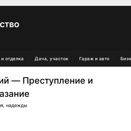
ство
 и отделка
Дача, участок
Гараж и авто
Бизн
ий — Преступление и
азание
ия, надежды
вить