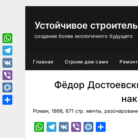
Перейти
к
содержимому
Устойчивое строитель
создание более экологичного будущего
WhatsApp
Telegram
Главная
Строим дом сами
Ремонт
VK
Фёдор Достоевск
Viber
нак
Mail.Ru
Отправить
Роман, 1866, 671 стр. мечты, разочарован
WhatsApp
Telegram
VK
Viber
Mail.Ru
Отпра