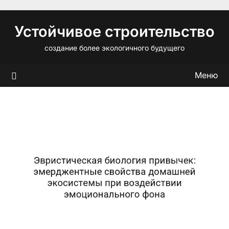
Перейти
к
Устойчивое строительство
содержимому
создание более экологичного будущего
Меню