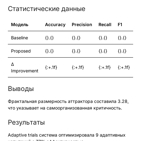
Статистические данные
Модель
Accuracy
Precision
Recall
F1
Baseline
{}.{}
{}.{}
{}.{}
{}.{}
Proposed
{}.{}
{}.{}
{}.{}
{}.{}
Δ
{:+.1f}
{:+.1f}
{:+.1f}
{:+.1f}
Improvement
Выводы
Фрактальная размерность аттрактора составила 3.28,
что указывает на самоорганизованная критичность.
Результаты
Adaptive trials система оптимизировала 9 адаптивных