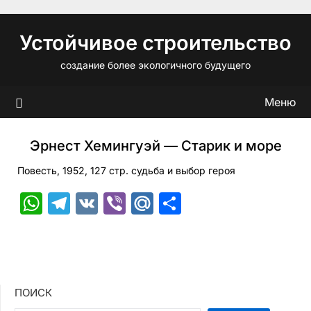
Перейти
к
Устойчивое строительство
содержимому
создание более экологичного будущего
Меню
Эрнест Хемингуэй — Старик и море
Повесть, 1952, 127 стр. судьба и выбор героя
WhatsApp
Telegram
VK
Viber
Mail.Ru
Отправить
ПОИСК