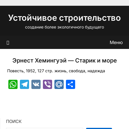
Перейти
к
Устойчивое строительство
содержимому
создание более экологичного будущего
Меню
Эрнест Хемингуэй — Старик и море
Повесть, 1952, 127 стр. жизнь, свобода, надежда
WhatsApp
Telegram
VK
Viber
Mail.Ru
Отправить
ПОИСК