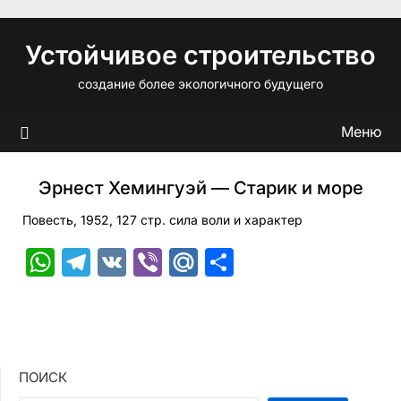
Перейти
к
Устойчивое строительство
содержимому
создание более экологичного будущего
Меню
Эрнест Хемингуэй — Старик и море
Повесть, 1952, 127 стр. сила воли и характер
WhatsApp
Telegram
VK
Viber
Mail.Ru
Отправить
ПОИСК