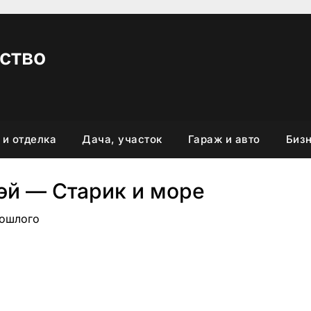
ство
 и отделка
Дача, участок
Гараж и авто
Бизн
эй — Старик и море
рошлого
вить