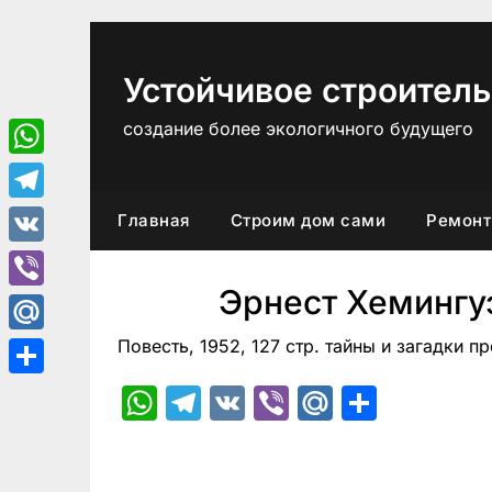
Перейти
к
содержимому
Устойчивое строитель
создание более экологичного будущего
WhatsApp
Telegram
Главная
Строим дом сами
Ремонт
VK
Эрнест Хемингу
Viber
Повесть, 1952, 127 стр. тайны и загадки п
Mail.Ru
Отправить
WhatsApp
Telegram
VK
Viber
Mail.Ru
Отпра