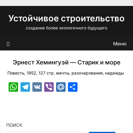
Перейти
к
Устойчивое строительство
содержимому
создание более экологичного будущего
Меню
Эрнест Хемингуэй — Старик и море
Повесть, 1952, 127 стр. мечты, разочарования, надежды
WhatsApp
Telegram
VK
Viber
Mail.Ru
Отправить
ПОИСК