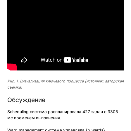
Рис. 1. Визуализация ключевого процесса (источник: авторская
съёмка)
Обсуждение
Scheduling система распланировала 427 задач с 3305
мс временем выполнения.
Ward management система управляла {n_wards}