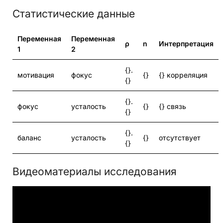
Статистические данные
Переменная
Переменная
ρ
n
Интерпретация
1
2
{}.
мотивация
фокус
{}
{} корреляция
{}
{}.
фокус
усталость
{}
{} связь
{}
{}.
баланс
усталость
{}
отсутствует
{}
Видеоматериалы исследования