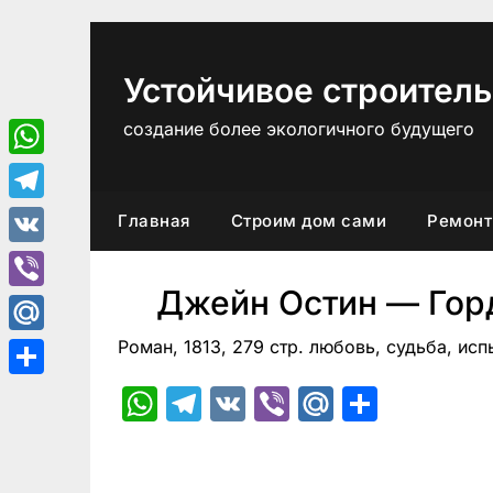
Перейти
к
содержимому
Устойчивое строитель
создание более экологичного будущего
WhatsApp
Telegram
Главная
Строим дом сами
Ремонт
VK
Джейн Остин — Гор
Viber
Роман, 1813, 279 стр. любовь, судьба, ис
Mail.Ru
Отправить
WhatsApp
Telegram
VK
Viber
Mail.Ru
Отпра