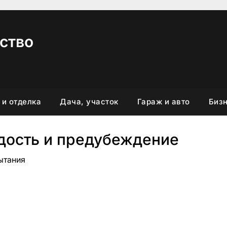
ство
 и отделка
Дача, участок
Гараж и авто
Бизн
дость и предубеждение
пытания
вить