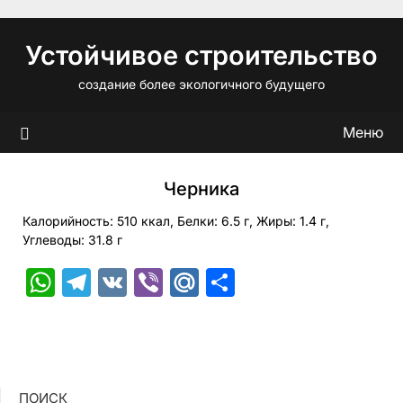
Перейти
к
Устойчивое строительство
содержимому
создание более экологичного будущего
Меню
Черника
Калорийность: 510 ккал, Белки: 6.5 г, Жиры: 1.4 г,
Углеводы: 31.8 г
WhatsApp
Telegram
VK
Viber
Mail.Ru
Отправить
ПОИСК