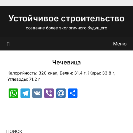
Перейти
к
Устойчивое строительство
содержимому
создание более экологичного будущего
Меню
Чечевица
Калорийность: 320 ккал, Белки: 31.4 г, Жиры: 33.8 г,
Углеводы: 71.2 г
WhatsApp
Telegram
VK
Viber
Mail.Ru
Отправить
ПОИСК