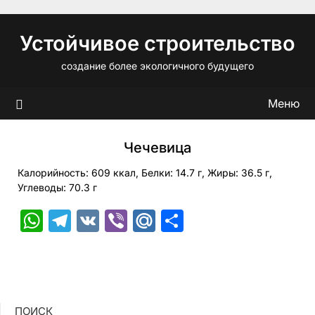
Перейти
к
Устойчивое строительство
содержимому
создание более экологичного будущего
Меню
Чечевица
Калорийность: 609 ккал, Белки: 14.7 г, Жиры: 36.5 г,
Углеводы: 70.3 г
WhatsApp
Telegram
VK
Viber
Mail.Ru
Отправить
ПОИСК