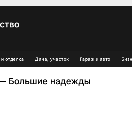
ство
 и отделка
Дача, участок
Гараж и авто
Бизн
 — Большие надежды
вить