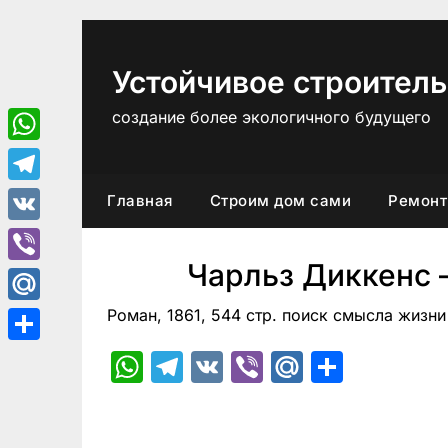
Перейти
к
содержимому
Устойчивое строитель
создание более экологичного будущего
WhatsApp
Telegram
Главная
Строим дом сами
Ремонт
VK
Чарльз Диккенс
Viber
Роман, 1861, 544 стр. поиск смысла жизни
Mail.Ru
Отправить
WhatsApp
Telegram
VK
Viber
Mail.Ru
Отпра