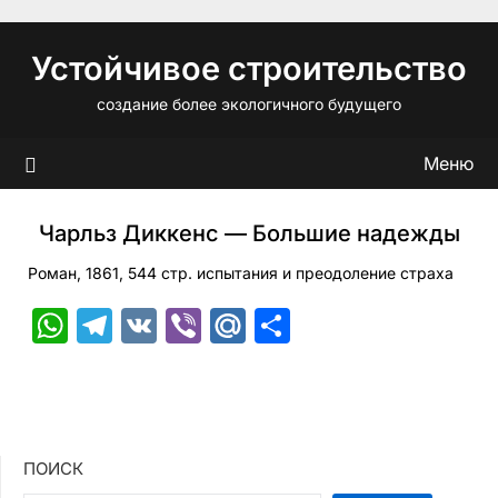
Перейти
к
Устойчивое строительство
содержимому
создание более экологичного будущего
Меню
Чарльз Диккенс — Большие надежды
Роман, 1861, 544 стр. испытания и преодоление страха
WhatsApp
Telegram
VK
Viber
Mail.Ru
Отправить
ПОИСК