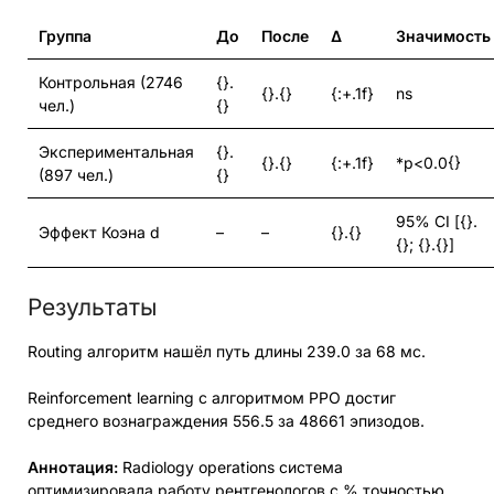
Группа
До
После
Δ
Значимость
Контрольная (2746
{}.
{}.{}
{:+.1f}
ns
чел.)
{}
Экспериментальная
{}.
{}.{}
{:+.1f}
*p<0.0{}
(897 чел.)
{}
95% CI [{}.
Эффект Коэна d
–
–
{}.{}
{}; {}.{}]
Результаты
Routing алгоритм нашёл путь длины 239.0 за 68 мс.
Reinforcement learning с алгоритмом PPO достиг
среднего вознаграждения 556.5 за 48661 эпизодов.
Аннотация:
Radiology operations система
оптимизировала работу рентгенологов с % точностью.