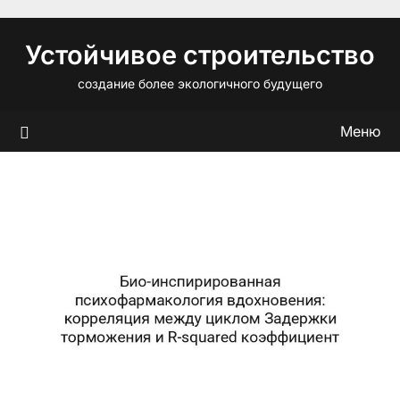
Перейти
к
Устойчивое строительство
содержимому
создание более экологичного будущего
Меню