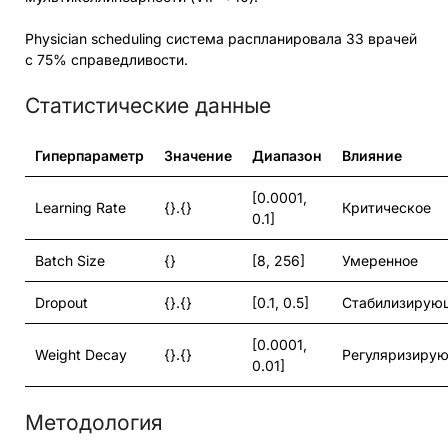
Physician scheduling система распланировала 33 врачей
с 75% справедливости.
Статистические данные
Гиперпараметр
Значение
Диапазон
Влияние
[0.0001,
Learning Rate
{}.{}
Критическое
0.1]
Batch Size
{}
[8, 256]
Умеренное
Dropout
{}.{}
[0.1, 0.5]
Стабилизирую
[0.0001,
Weight Decay
{}.{}
Регуляризиру
0.01]
Методология