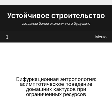
Перейти
к
Устойчивое строительство
содержимому
создание более экологичного будущего
Меню