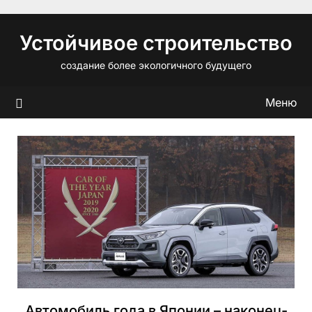
Перейти
к
Устойчивое строительство
содержимому
создание более экологичного будущего
Меню
Автомобиль года в Японии – наконец-