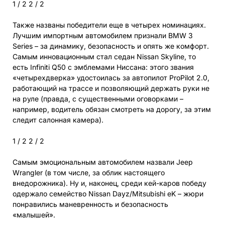
1
/ 2
2
/ 2
Также названы победители еще в четырех номинациях.
Лучшим импортным автомобилем признали BMW 3
Series – за динамику, безопасность и опять же комфорт.
Самым инновационным стал седан Nissan Skyline, то
есть Infiniti Q50 с эмблемами Ниссана: этого звания
«четырехдверка» удостоилась за автопилот ProPilot 2.0,
работающий на трассе и позволяющий держать руки не
на руле (правда, с существенными оговорками –
например, водитель обязан смотреть на дорогу, за этим
следит салонная камера).
1
/ 2
2
/ 2
Самым эмоциональным автомобилем назвали Jeep
Wrangler (в том числе, за облик настоящего
внедорожника). Ну и, наконец, среди кей-каров победу
одержало семейство Nissan Dayz/Mitsubishi eK – жюри
понравились маневренность и безопасность
«малышей».