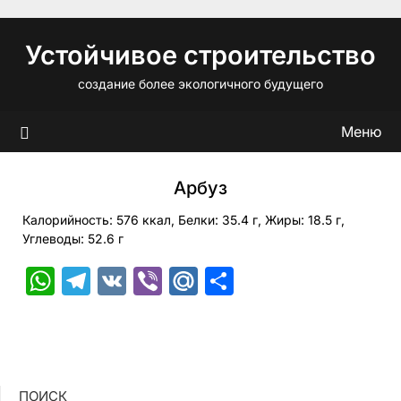
Перейти
к
Устойчивое строительство
содержимому
создание более экологичного будущего
Меню
Арбуз
Калорийность: 576 ккал, Белки: 35.4 г, Жиры: 18.5 г,
Углеводы: 52.6 г
WhatsApp
Telegram
VK
Viber
Mail.Ru
Отправить
ПОИСК