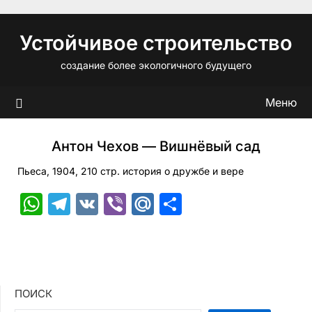
Перейти
к
Устойчивое строительство
содержимому
создание более экологичного будущего
Меню
Антон Чехов — Вишнёвый сад
Пьеса, 1904, 210 стр. история о дружбе и вере
WhatsApp
Telegram
VK
Viber
Mail.Ru
Отправить
ПОИСК