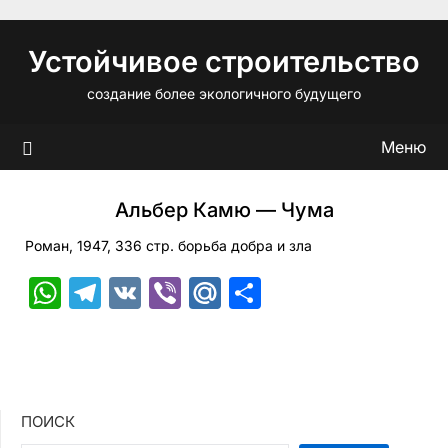
Перейти
к
Устойчивое строительство
содержимому
создание более экологичного будущего
Меню
Альбер Камю — Чума
Роман, 1947, 336 стр. борьба добра и зла
WhatsApp
Telegram
VK
Viber
Mail.Ru
Отправить
ПОИСК